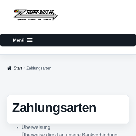
Zur
Zum
Navigation
Inhalt
springen
springen
Start
Zahlungsarten
Zahlungsarten
Überweisung
Überweise direkt an unsere Bankverbindung.