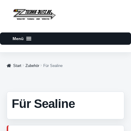
Zur
Zum
Navigation
Inhalt
springen
springen
Start
Zubehör
Für Sealine
Für Sealine