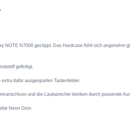
Note
N7000
Menge
laxy NOTE N7000 geclippt. Das Hardcase fühlt sich angenehm g
.
tstoff gefertigt.
e extra dafür ausgesparten Tastenfelder.
ranschluss und die Lautsprecher bleiben durch passende Auss
Farbe Neon Grün