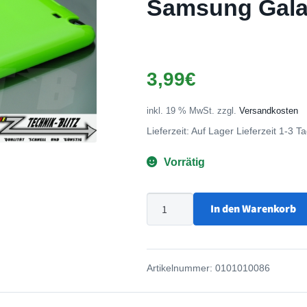
Samsung Gala
🔍
3,99
€
inkl. 19 % MwSt.
zzgl.
Versandkosten
Lieferzeit:
Auf Lager Lieferzeit 1-3 T
Vorrätig
Hard-
In den Warenkorb
Case
Neon
Grün
Artikelnummer:
0101010086
für
Samsung
Galaxy