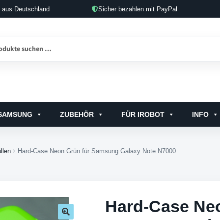
d aus Deutschland
Sicher bezahlen mit PayPal
en
en
SAMSUNG
ZUBEHÖR
FÜR IROBOT
INFO
llen
Hard-Case Neon Grün für Samsung Galaxy Note N7000
Hard-Case Neo