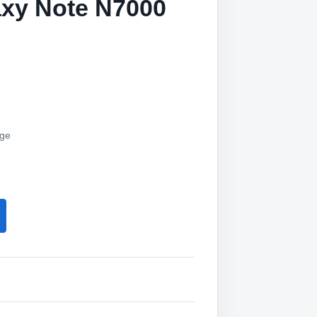
xy Note N7000
age