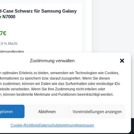
d-Case Schwarz für Samsung Galaxy
e N7000
7
€
 19 % MwSt.
Versandkosten
rzeit:
Auf Lager Lieferzeit 1-3 Tage
Zustimmung verwalten
In den Warenkorb
n optimales Erlebnis zu bieten, verwenden wir Technologien wie Cookies,
formationen zu speichern bzw. darauf zuzugreifen. Wenn Sie diesen
n zustimmen, können wir Daten wie das Surfverhalten oder eindeutige IDs
ebsite verarbeiten. Wenn Sie Ihre Zustimmung nicht erteilen oder
n, können bestimmte Merkmale und Funktionen beeinträchtigt werden.
ptieren
Ablehnen
Voreinstellungen anzeigen
Cookie-Richtlinie
Datenschutzbelehrung
Impressum
Datenschutz
Impressum