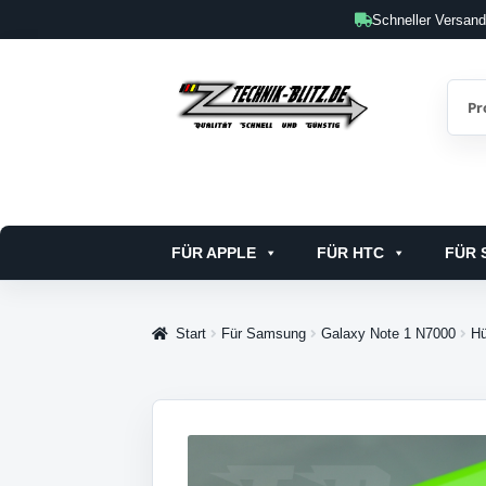
Schneller Versan
Zur
Zum
Such
Such
Navigation
Inhalt
nach:
springen
springen
FÜR APPLE
FÜR HTC
FÜR 
Start
Für Samsung
Galaxy Note 1 N7000
Hü