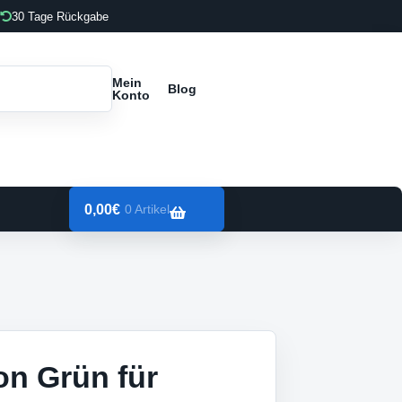
30 Tage Rückgabe
Mein
Blog
Konto
0,00
€
0 Artikel
n Grün für