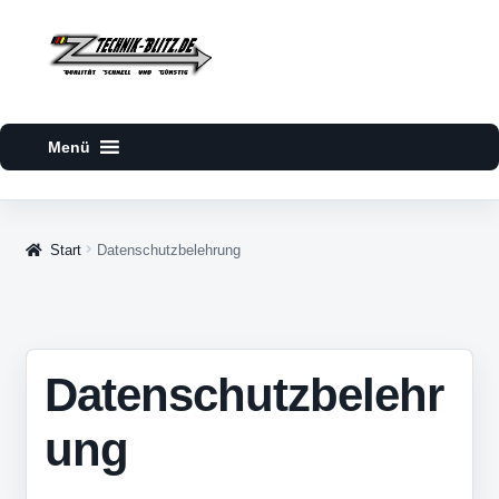
Zur
Zum
Navigation
Inhalt
springen
springen
Start
Datenschutzbelehrung
Datenschutzbelehr
ung