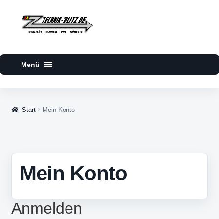
Zur
Zum
Navigation
Inhalt
springen
springen
Start
Mein Konto
Mein Konto
Anmelden